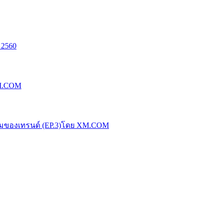
 2560
XM.COM
น้มของเทรนด์ (EP.3)โดย XM.COM