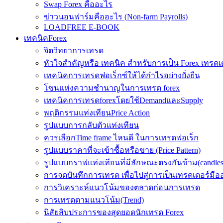
Swap Forex คืออะไร
ข่าวนอนฟาร์มคืออะไร (Non-farm Payrolls)
LOADFREE E-BOOK
เทคนิคForex
จิตวิทยาการเทรด
หัวใจสำคัญหรือ เทคนิค สำหรับการเป็น Forex เทรดเ
เทคนิคการเทรดฟอเร็กซ์ให้ได้กำไรอย่างยั่งยืน
โซนแห่งความชำนาญในการเทรด forex
เทคนิคการเทรดforexโดยใช้DemandและSupply
พฤติกรรมแท่งเทียนPrice Action
รูปแบบการกลับตัวแท่งเทียน
ควรเลือกTime frame ไหนดี ในการเทรดฟอเร็ก
รูปแบบราคาที่จะเข้าซื้อหรือขาย (Price Pattern)
รูปแบบกราฟแท่งเทียนที่มีลักษณะตรงกันข้าม(candlesic
การจดบันทึกการเทรด เพื่อไปสู่การเป็นเทรดเดอร์มือ
การวิเคราะห์แนวโน้มของตลาดก่อนการเทรด
การเทรดตามแนวโน้ม(Trend)
นิสัยสิบประการของสุดยอดนักเทรด Forex