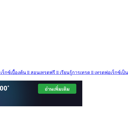
ร็กซ์เบื้องต้น ll สอนเทรดฟรี ll เรียนรู้การเทรด ll เทรดฟอเร็กซ์เป็น