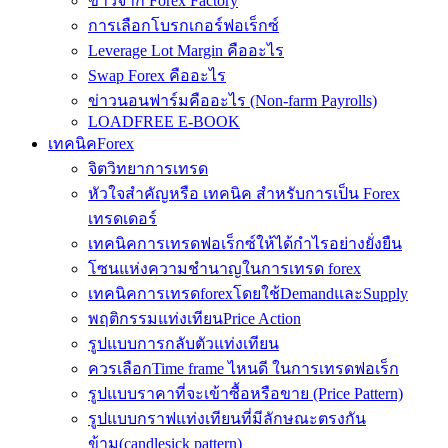
ข่าวจาก Forex Factory
การเลือกโบรกเกอร์ฟอเร็กซ์
Leverage Lot Margin คืออะไร
Swap Forex คืออะไร
ข่าวนอนฟาร์มคืออะไร (Non-farm Payrolls)
LOADFREE E-BOOK
เทคนิคForex
จิตวิทยาการเทรด
หัวใจสำคัญหรือ เทคนิค สำหรับการเป็น Forex
เทรดเดอร์
เทคนิคการเทรดฟอเร็กซ์ให้ได้กำไรอย่างยั่งยืน
โซนแห่งความชำนาญในการเทรด forex
เทคนิคการเทรดforexโดยใช้DemandและSupply
พฤติกรรมแท่งเทียนPrice Action
รูปแบบการกลับตัวแท่งเทียน
ควรเลือกTime frame ไหนดี ในการเทรดฟอเร็ก
รูปแบบราคาที่จะเข้าซื้อหรือขาย (Price Pattern)
รูปแบบกราฟแท่งเทียนที่มีลักษณะตรงกัน
ข้าม(candlesick pattern)