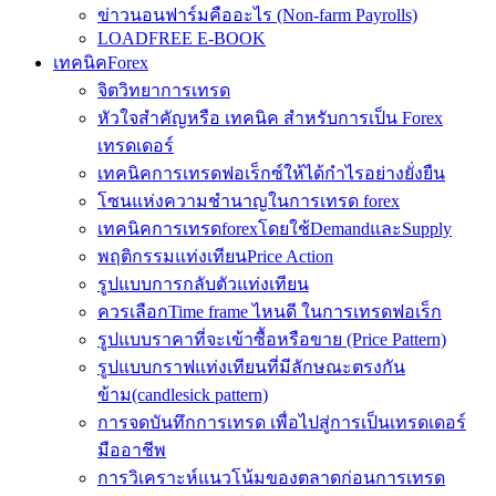
ข่าวนอนฟาร์มคืออะไร (Non-farm Payrolls)
LOADFREE E-BOOK
เทคนิคForex
จิตวิทยาการเทรด
หัวใจสำคัญหรือ เทคนิค สำหรับการเป็น Forex
เทรดเดอร์
เทคนิคการเทรดฟอเร็กซ์ให้ได้กำไรอย่างยั่งยืน
โซนแห่งความชำนาญในการเทรด forex
เทคนิคการเทรดforexโดยใช้DemandและSupply
พฤติกรรมแท่งเทียนPrice Action
รูปแบบการกลับตัวแท่งเทียน
ควรเลือกTime frame ไหนดี ในการเทรดฟอเร็ก
รูปแบบราคาที่จะเข้าซื้อหรือขาย (Price Pattern)
รูปแบบกราฟแท่งเทียนที่มีลักษณะตรงกัน
ข้าม(candlesick pattern)
การจดบันทึกการเทรด เพื่อไปสู่การเป็นเทรดเดอร์
มืออาชีพ
การวิเคราะห์แนวโน้มของตลาดก่อนการเทรด