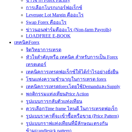
ข่าวจาก Forex Factory
การเลือกโบรกเกอร์ฟอเร็กซ์
Leverage Lot Margin คืออะไร
Swap Forex คืออะไร
ข่าวนอนฟาร์มคืออะไร (Non-farm Payrolls)
LOADFREE E-BOOK
เทคนิคForex
จิตวิทยาการเทรด
หัวใจสำคัญหรือ เทคนิค สำหรับการเป็น Forex
เทรดเดอร์
เทคนิคการเทรดฟอเร็กซ์ให้ได้กำไรอย่างยั่งยืน
โซนแห่งความชำนาญในการเทรด forex
เทคนิคการเทรดforexโดยใช้DemandและSupply
พฤติกรรมแท่งเทียนPrice Action
รูปแบบการกลับตัวแท่งเทียน
ควรเลือกTime frame ไหนดี ในการเทรดฟอเร็ก
รูปแบบราคาที่จะเข้าซื้อหรือขาย (Price Pattern)
รูปแบบกราฟแท่งเทียนที่มีลักษณะตรงกัน
ข้าม(candlesick pattern)