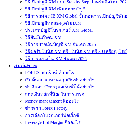
วิธีเปิดบัญชี XM แบบ Step by Step สำหรับมือใหม่ 202
วิธีเปิดบัญชี XM เพิ่มหลายบัญชี
วิธีการสมัคร IB XM Global ขั้นตอนการเปิดบัญชีพันธ
วิธีเปิดบัญชีทดลอง(เดโม)XM
ประเภทบัญชีโบรกเกอร์ XM Global
วิธียืนยันตัวตน XM
วิธีการฝากเงินบัญชี XM อัพเดต 2025
วิธีขอรับโบนัส XM ฟรี โบนัส XM ฟรี 30 เหรียญ โดย
วิธีการถอนเงิน XM อัพเดต 2025
เริ่มต้นForex
FOREX ฟอเร็กซ์ คืออะไร
เริ่มต้นอยากเทรดสกุลเงินทำอย่างไร
ทำเงินจากForex(ฟอเร็กซ์)ได้อย่างไร
สกุลเงินหลักที่นิยมในการเทรด
Money management คืออะไร
ข่าวจาก Forex Factory
การเลือกโบรกเกอร์ฟอเร็กซ์
Leverage Lot Margin คืออะไร