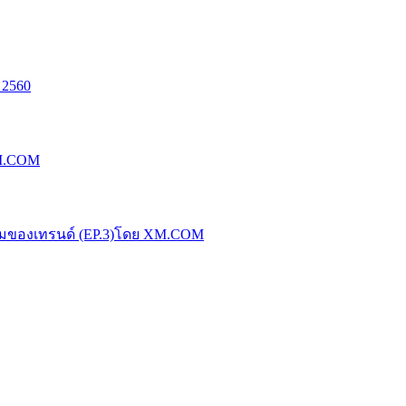
 2560
XM.COM
น้มของเทรนด์ (EP.3)โดย XM.COM