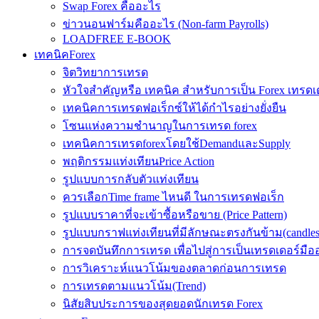
Swap Forex คืออะไร
ข่าวนอนฟาร์มคืออะไร (Non-farm Payrolls)
LOADFREE E-BOOK
เทคนิคForex
จิตวิทยาการเทรด
หัวใจสำคัญหรือ เทคนิค สำหรับการเป็น Forex เทรดเ
เทคนิคการเทรดฟอเร็กซ์ให้ได้กำไรอย่างยั่งยืน
โซนแห่งความชำนาญในการเทรด forex
เทคนิคการเทรดforexโดยใช้DemandและSupply
พฤติกรรมแท่งเทียนPrice Action
รูปแบบการกลับตัวแท่งเทียน
ควรเลือกTime frame ไหนดี ในการเทรดฟอเร็ก
รูปแบบราคาที่จะเข้าซื้อหรือขาย (Price Pattern)
รูปแบบกราฟแท่งเทียนที่มีลักษณะตรงกันข้าม(candlesic
การจดบันทึกการเทรด เพื่อไปสู่การเป็นเทรดเดอร์มือ
การวิเคราะห์แนวโน้มของตลาดก่อนการเทรด
การเทรดตามแนวโน้ม(Trend)
นิสัยสิบประการของสุดยอดนักเทรด Forex