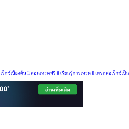
ร็กซ์เบื้องต้น ll สอนเทรดฟรี ll เรียนรู้การเทรด ll เทรดฟอเร็กซ์เป็น