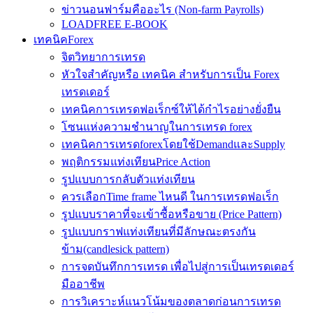
ข่าวนอนฟาร์มคืออะไร (Non-farm Payrolls)
LOADFREE E-BOOK
เทคนิคForex
จิตวิทยาการเทรด
หัวใจสำคัญหรือ เทคนิค สำหรับการเป็น Forex
เทรดเดอร์
เทคนิคการเทรดฟอเร็กซ์ให้ได้กำไรอย่างยั่งยืน
โซนแห่งความชำนาญในการเทรด forex
เทคนิคการเทรดforexโดยใช้DemandและSupply
พฤติกรรมแท่งเทียนPrice Action
รูปแบบการกลับตัวแท่งเทียน
ควรเลือกTime frame ไหนดี ในการเทรดฟอเร็ก
รูปแบบราคาที่จะเข้าซื้อหรือขาย (Price Pattern)
รูปแบบกราฟแท่งเทียนที่มีลักษณะตรงกัน
ข้าม(candlesick pattern)
การจดบันทึกการเทรด เพื่อไปสู่การเป็นเทรดเดอร์
มืออาชีพ
การวิเคราะห์แนวโน้มของตลาดก่อนการเทรด