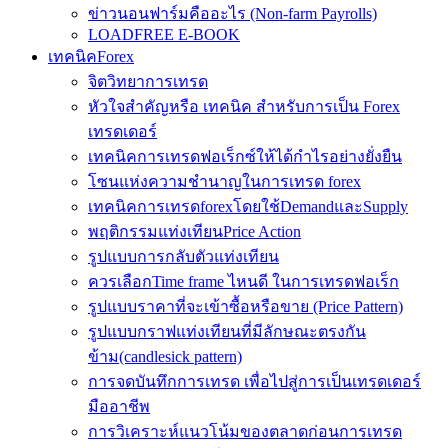
ข่าวนอนฟาร์มคืออะไร (Non-farm Payrolls)
LOADFREE E-BOOK
เทคนิคForex
จิตวิทยาการเทรด
หัวใจสำคัญหรือ เทคนิค สำหรับการเป็น Forex
เทรดเดอร์
เทคนิคการเทรดฟอเร็กซ์ให้ได้กำไรอย่างยั่งยืน
โซนแห่งความชำนาญในการเทรด forex
เทคนิคการเทรดforexโดยใช้DemandและSupply
พฤติกรรมแท่งเทียนPrice Action
รูปแบบการกลับตัวแท่งเทียน
ควรเลือกTime frame ไหนดี ในการเทรดฟอเร็ก
รูปแบบราคาที่จะเข้าซื้อหรือขาย (Price Pattern)
รูปแบบกราฟแท่งเทียนที่มีลักษณะตรงกัน
ข้าม(candlesick pattern)
การจดบันทึกการเทรด เพื่อไปสู่การเป็นเทรดเดอร์
มืออาชีพ
การวิเคราะห์แนวโน้มของตลาดก่อนการเทรด