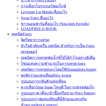
ข่าวจาก Forex Factory
การเลือกโบรกเกอร์ฟอเร็กซ์
Leverage Lot Margin คืออะไร
Swap Forex คืออะไร
ข่าวนอนฟาร์มคืออะไร (Non-farm Payrolls)
LOADFREE E-BOOK
เทคนิคForex
จิตวิทยาการเทรด
หัวใจสำคัญหรือ เทคนิค สำหรับการเป็น Forex
เทรดเดอร์
เทคนิคการเทรดฟอเร็กซ์ให้ได้กำไรอย่างยั่งยืน
โซนแห่งความชำนาญในการเทรด forex
เทคนิคการเทรดforexโดยใช้DemandและSupply
พฤติกรรมแท่งเทียนPrice Action
รูปแบบการกลับตัวแท่งเทียน
ควรเลือกTime frame ไหนดี ในการเทรดฟอเร็ก
รูปแบบราคาที่จะเข้าซื้อหรือขาย (Price Pattern)
รูปแบบกราฟแท่งเทียนที่มีลักษณะตรงกัน
ข้าม(candlesick pattern)