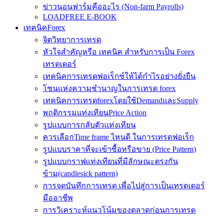
ข่าวนอนฟาร์มคืออะไร (Non-farm Payrolls)
LOADFREE E-BOOK
เทคนิคForex
จิตวิทยาการเทรด
หัวใจสำคัญหรือ เทคนิค สำหรับการเป็น Forex
เทรดเดอร์
เทคนิคการเทรดฟอเร็กซ์ให้ได้กำไรอย่างยั่งยืน
โซนแห่งความชำนาญในการเทรด forex
เทคนิคการเทรดforexโดยใช้DemandและSupply
พฤติกรรมแท่งเทียนPrice Action
รูปแบบการกลับตัวแท่งเทียน
ควรเลือกTime frame ไหนดี ในการเทรดฟอเร็ก
รูปแบบราคาที่จะเข้าซื้อหรือขาย (Price Pattern)
รูปแบบกราฟแท่งเทียนที่มีลักษณะตรงกัน
ข้าม(candlesick pattern)
การจดบันทึกการเทรด เพื่อไปสู่การเป็นเทรดเดอร์
มืออาชีพ
การวิเคราะห์แนวโน้มของตลาดก่อนการเทรด