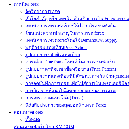
เทคนิคForex
จิตวิทยาการเทรด
หัวใจสำคัญหรือ เทคนิค สำหรับการเป็น Forex เทรดเ
เทคนิคการเทรดฟอเร็กซ์ให้ได้กำไรอย่างยั่งยืน
โซนแห่งความชำนาญในการเทรด forex
เทคนิคการเทรดforexโดยใช้DemandและSupply
พฤติกรรมแท่งเทียนPrice Action
รูปแบบการกลับตัวแท่งเทียน
ควรเลือกTime frame ไหนดี ในการเทรดฟอเร็ก
รูปแบบราคาที่จะเข้าซื้อหรือขาย (Price Pattern)
รูปแบบกราฟแท่งเทียนที่มีลักษณะตรงกันข้าม(candlesic
การจดบันทึกการเทรด เพื่อไปสู่การเป็นเทรดเดอร์มือ
การวิเคราะห์แนวโน้มของตลาดก่อนการเทรด
การเทรดตามแนวโน้ม(Trend)
นิสัยสิบประการของสุดยอดนักเทรด Forex
สอนเทรดForex
ทั้งหมด
สอนเทรดฟอเร็กโดย XM.COM