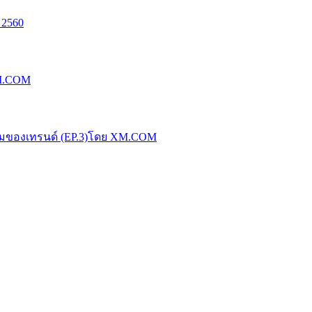
 2560
XM.COM
น้มของเทรนด์ (EP.3)โดย XM.COM