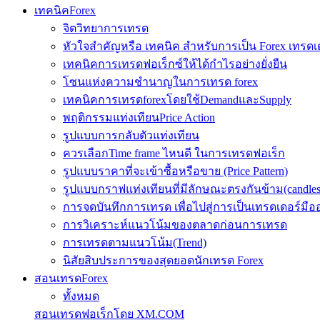
เทคนิคForex
จิตวิทยาการเทรด
หัวใจสำคัญหรือ เทคนิค สำหรับการเป็น Forex เทรดเ
เทคนิคการเทรดฟอเร็กซ์ให้ได้กำไรอย่างยั่งยืน
โซนแห่งความชำนาญในการเทรด forex
เทคนิคการเทรดforexโดยใช้DemandและSupply
พฤติกรรมแท่งเทียนPrice Action
รูปแบบการกลับตัวแท่งเทียน
ควรเลือกTime frame ไหนดี ในการเทรดฟอเร็ก
รูปแบบราคาที่จะเข้าซื้อหรือขาย (Price Pattern)
รูปแบบกราฟแท่งเทียนที่มีลักษณะตรงกันข้าม(candlesic
การจดบันทึกการเทรด เพื่อไปสู่การเป็นเทรดเดอร์มือ
การวิเคราะห์แนวโน้มของตลาดก่อนการเทรด
การเทรดตามแนวโน้ม(Trend)
นิสัยสิบประการของสุดยอดนักเทรด Forex
สอนเทรดForex
ทั้งหมด
สอนเทรดฟอเร็กโดย XM.COM