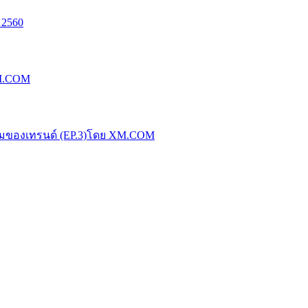
 2560
XM.COM
น้มของเทรนด์ (EP.3)โดย XM.COM