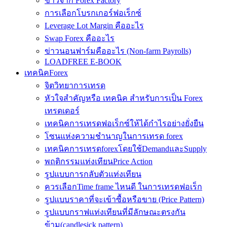
ข่าวจาก Forex Factory
การเลือกโบรกเกอร์ฟอเร็กซ์
Leverage Lot Margin คืออะไร
Swap Forex คืออะไร
ข่าวนอนฟาร์มคืออะไร (Non-farm Payrolls)
LOADFREE E-BOOK
เทคนิคForex
จิตวิทยาการเทรด
หัวใจสำคัญหรือ เทคนิค สำหรับการเป็น Forex
เทรดเดอร์
เทคนิคการเทรดฟอเร็กซ์ให้ได้กำไรอย่างยั่งยืน
โซนแห่งความชำนาญในการเทรด forex
เทคนิคการเทรดforexโดยใช้DemandและSupply
พฤติกรรมแท่งเทียนPrice Action
รูปแบบการกลับตัวแท่งเทียน
ควรเลือกTime frame ไหนดี ในการเทรดฟอเร็ก
รูปแบบราคาที่จะเข้าซื้อหรือขาย (Price Pattern)
รูปแบบกราฟแท่งเทียนที่มีลักษณะตรงกัน
ข้าม(candlesick pattern)