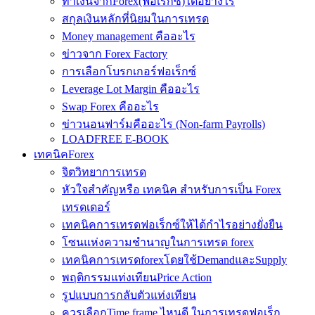
ทำเงินจากForex(ฟอเร็กซ์)ได้อย่างไร
สกุลเงินหลักที่นิยมในการเทรด
Money management คืออะไร
ข่าวจาก Forex Factory
การเลือกโบรกเกอร์ฟอเร็กซ์
Leverage Lot Margin คืออะไร
Swap Forex คืออะไร
ข่าวนอนฟาร์มคืออะไร (Non-farm Payrolls)
LOADFREE E-BOOK
เทคนิคForex
จิตวิทยาการเทรด
หัวใจสำคัญหรือ เทคนิค สำหรับการเป็น Forex
เทรดเดอร์
เทคนิคการเทรดฟอเร็กซ์ให้ได้กำไรอย่างยั่งยืน
โซนแห่งความชำนาญในการเทรด forex
เทคนิคการเทรดforexโดยใช้DemandและSupply
พฤติกรรมแท่งเทียนPrice Action
รูปแบบการกลับตัวแท่งเทียน
ควรเลือกTime frame ไหนดี ในการเทรดฟอเร็ก