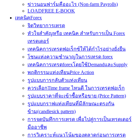
ข่าวนอนฟาร์มคืออะไร (Non-farm Payrolls)
LOADFREE E-BOOK
เทคนิคForex
จิตวิทยาการเทรด
หัวใจสำคัญหรือ เทคนิค สำหรับการเป็น Forex
เทรดเดอร์
เทคนิคการเทรดฟอเร็กซ์ให้ได้กำไรอย่างยั่งยืน
โซนแห่งความชำนาญในการเทรด forex
เทคนิคการเทรดforexโดยใช้DemandและSupply
พฤติกรรมแท่งเทียนPrice Action
รูปแบบการกลับตัวแท่งเทียน
ควรเลือกTime frame ไหนดี ในการเทรดฟอเร็ก
รูปแบบราคาที่จะเข้าซื้อหรือขาย (Price Pattern)
รูปแบบกราฟแท่งเทียนที่มีลักษณะตรงกัน
ข้าม(candlesick pattern)
การจดบันทึกการเทรด เพื่อไปสู่การเป็นเทรดเดอร์
มืออาชีพ
การวิเคราะห์แนวโน้มของตลาดก่อนการเทรด