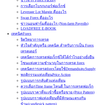
ข่าวจาก Forex Factory
การเลือกโบรกเกอร์ฟอเร็กซ์
Leverage Lot Margin คืออะไร
Swap Forex คืออะไร
ข่าวนอนฟาร์มคืออะไร (Non-farm Payrolls)
LOADFREE E-BOOK
เทคนิคForex
จิตวิทยาการเทรด
หัวใจสำคัญหรือ เทคนิค สำหรับการเป็น Forex
เทรดเดอร์
เทคนิคการเทรดฟอเร็กซ์ให้ได้กำไรอย่างยั่งยืน
โซนแห่งความชำนาญในการเทรด forex
เทคนิคการเทรดforexโดยใช้DemandและSupply
พฤติกรรมแท่งเทียนPrice Action
รูปแบบการกลับตัวแท่งเทียน
ควรเลือกTime frame ไหนดี ในการเทรดฟอเร็ก
รูปแบบราคาที่จะเข้าซื้อหรือขาย (Price Pattern)
รูปแบบกราฟแท่งเทียนที่มีลักษณะตรงกัน
ข้าม(candlesick pattern)