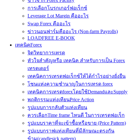
ข่าวจาก Forex Factory
การเลือกโบรกเกอร์ฟอเร็กซ์
Leverage Lot Margin คืออะไร
Swap Forex คืออะไร
ข่าวนอนฟาร์มคืออะไร (Non-farm Payrolls)
LOADFREE E-BOOK
เทคนิคForex
จิตวิทยาการเทรด
หัวใจสำคัญหรือ เทคนิค สำหรับการเป็น Forex
เทรดเดอร์
เทคนิคการเทรดฟอเร็กซ์ให้ได้กำไรอย่างยั่งยืน
โซนแห่งความชำนาญในการเทรด forex
เทคนิคการเทรดforexโดยใช้DemandและSupply
พฤติกรรมแท่งเทียนPrice Action
รูปแบบการกลับตัวแท่งเทียน
ควรเลือกTime frame ไหนดี ในการเทรดฟอเร็ก
รูปแบบราคาที่จะเข้าซื้อหรือขาย (Price Pattern)
รูปแบบกราฟแท่งเทียนที่มีลักษณะตรงกัน
ข้าม(candlesick pattern)