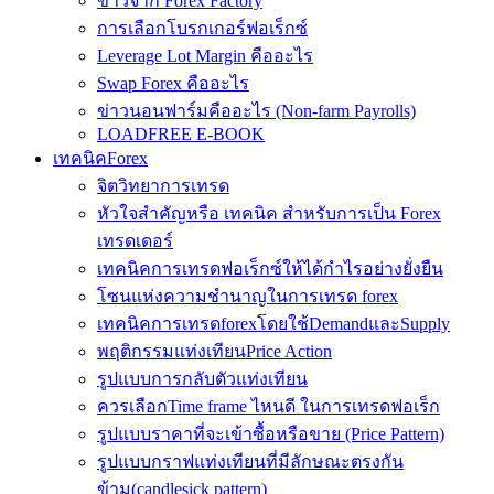
ข่าวจาก Forex Factory
การเลือกโบรกเกอร์ฟอเร็กซ์
Leverage Lot Margin คืออะไร
Swap Forex คืออะไร
ข่าวนอนฟาร์มคืออะไร (Non-farm Payrolls)
LOADFREE E-BOOK
เทคนิคForex
จิตวิทยาการเทรด
หัวใจสำคัญหรือ เทคนิค สำหรับการเป็น Forex
เทรดเดอร์
เทคนิคการเทรดฟอเร็กซ์ให้ได้กำไรอย่างยั่งยืน
โซนแห่งความชำนาญในการเทรด forex
เทคนิคการเทรดforexโดยใช้DemandและSupply
พฤติกรรมแท่งเทียนPrice Action
รูปแบบการกลับตัวแท่งเทียน
ควรเลือกTime frame ไหนดี ในการเทรดฟอเร็ก
รูปแบบราคาที่จะเข้าซื้อหรือขาย (Price Pattern)
รูปแบบกราฟแท่งเทียนที่มีลักษณะตรงกัน
ข้าม(candlesick pattern)