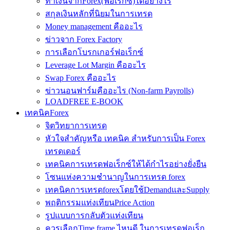
ทำเงินจากForex(ฟอเร็กซ์)ได้อย่างไร
สกุลเงินหลักที่นิยมในการเทรด
Money management คืออะไร
ข่าวจาก Forex Factory
การเลือกโบรกเกอร์ฟอเร็กซ์
Leverage Lot Margin คืออะไร
Swap Forex คืออะไร
ข่าวนอนฟาร์มคืออะไร (Non-farm Payrolls)
LOADFREE E-BOOK
เทคนิคForex
จิตวิทยาการเทรด
หัวใจสำคัญหรือ เทคนิค สำหรับการเป็น Forex
เทรดเดอร์
เทคนิคการเทรดฟอเร็กซ์ให้ได้กำไรอย่างยั่งยืน
โซนแห่งความชำนาญในการเทรด forex
เทคนิคการเทรดforexโดยใช้DemandและSupply
พฤติกรรมแท่งเทียนPrice Action
รูปแบบการกลับตัวแท่งเทียน
ควรเลือกTime frame ไหนดี ในการเทรดฟอเร็ก