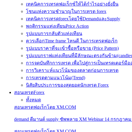
เทคนิคการเทรดฟอเร็กซ์ให้ได้กำไรอย่างยั่งยืน
โซนแห่งความชำนาญในการเทรด forex
เทคนิคการเทรดforexโดยใช้DemandและSupply
พฤติกรรมแท่งเทียนPrice Action
รูปแบบการกลับตัวแท่งเทียน
ควรเลือกTime frame ไหนดี ในการเทรดฟอเร็ก
รูปแบบราคาที่จะเข้าซื้อหรือขาย (Price Pattern)
รูปแบบกราฟแท่งเทียนที่มีลักษณะตรงกันข้าม(candlesic
การจดบันทึกการเทรด เพื่อไปสู่การเป็นเทรดเดอร์มือ
การวิเคราะห์แนวโน้มของตลาดก่อนการเทรด
การเทรดตามแนวโน้ม(Trend)
นิสัยสิบประการของสุดยอดนักเทรด Forex
สอนเทรดForex
ทั้งหมด
สอนเทรดฟอเร็กโดย XM.COM
demand ดีมานด์ supply ซัพพลาย XM Webinar 14 กรกฎาคม
สอนเทรดฟอเร็กโดย XM.COM