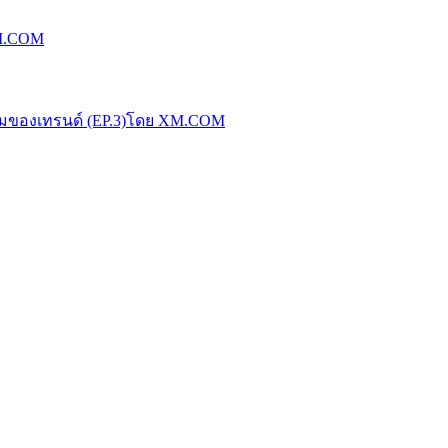
XM.COM
น้มของเทรนด์ (EP.3)โดย XM.COM