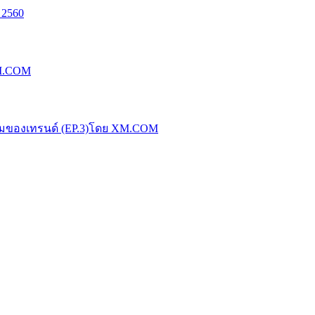
 2560
XM.COM
น้มของเทรนด์ (EP.3)โดย XM.COM