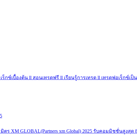
ร็กซ์เบื้องต้น ll สอนเทรดฟรี ll เรียนรู้การเทรด ll เทรดฟอเร็กซ์เป็น
5
มิตร XM GLOBAL(Partners xm Global) 2025 รับคอมมิชชั่นสูงสุด 8