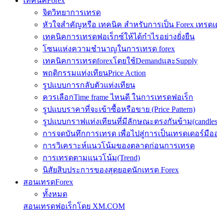
เทคนิคForex
จิตวิทยาการเทรด
หัวใจสำคัญหรือ เทคนิค สำหรับการเป็น Forex เทรดเ
เทคนิคการเทรดฟอเร็กซ์ให้ได้กำไรอย่างยั่งยืน
โซนแห่งความชำนาญในการเทรด forex
เทคนิคการเทรดforexโดยใช้DemandและSupply
พฤติกรรมแท่งเทียนPrice Action
รูปแบบการกลับตัวแท่งเทียน
ควรเลือกTime frame ไหนดี ในการเทรดฟอเร็ก
รูปแบบราคาที่จะเข้าซื้อหรือขาย (Price Pattern)
รูปแบบกราฟแท่งเทียนที่มีลักษณะตรงกันข้าม(candlesic
การจดบันทึกการเทรด เพื่อไปสู่การเป็นเทรดเดอร์มือ
การวิเคราะห์แนวโน้มของตลาดก่อนการเทรด
การเทรดตามแนวโน้ม(Trend)
นิสัยสิบประการของสุดยอดนักเทรด Forex
สอนเทรดForex
ทั้งหมด
สอนเทรดฟอเร็กโดย XM.COM