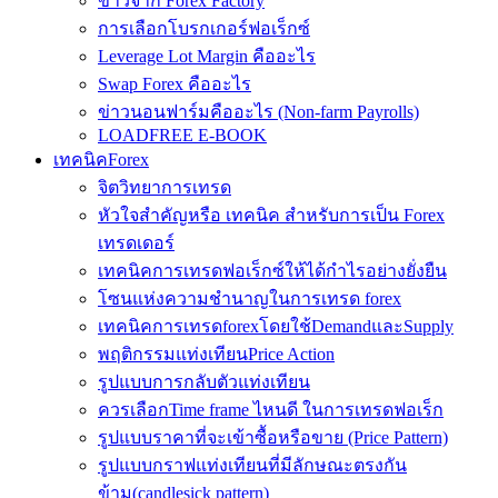
ข่าวจาก Forex Factory
การเลือกโบรกเกอร์ฟอเร็กซ์
Leverage Lot Margin คืออะไร
Swap Forex คืออะไร
ข่าวนอนฟาร์มคืออะไร (Non-farm Payrolls)
LOADFREE E-BOOK
เทคนิคForex
จิตวิทยาการเทรด
หัวใจสำคัญหรือ เทคนิค สำหรับการเป็น Forex
เทรดเดอร์
เทคนิคการเทรดฟอเร็กซ์ให้ได้กำไรอย่างยั่งยืน
โซนแห่งความชำนาญในการเทรด forex
เทคนิคการเทรดforexโดยใช้DemandและSupply
พฤติกรรมแท่งเทียนPrice Action
รูปแบบการกลับตัวแท่งเทียน
ควรเลือกTime frame ไหนดี ในการเทรดฟอเร็ก
รูปแบบราคาที่จะเข้าซื้อหรือขาย (Price Pattern)
รูปแบบกราฟแท่งเทียนที่มีลักษณะตรงกัน
ข้าม(candlesick pattern)