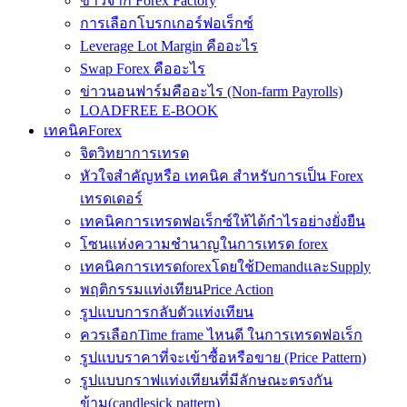
ข่าวจาก Forex Factory
การเลือกโบรกเกอร์ฟอเร็กซ์
Leverage Lot Margin คืออะไร
Swap Forex คืออะไร
ข่าวนอนฟาร์มคืออะไร (Non-farm Payrolls)
LOADFREE E-BOOK
เทคนิคForex
จิตวิทยาการเทรด
หัวใจสำคัญหรือ เทคนิค สำหรับการเป็น Forex
เทรดเดอร์
เทคนิคการเทรดฟอเร็กซ์ให้ได้กำไรอย่างยั่งยืน
โซนแห่งความชำนาญในการเทรด forex
เทคนิคการเทรดforexโดยใช้DemandและSupply
พฤติกรรมแท่งเทียนPrice Action
รูปแบบการกลับตัวแท่งเทียน
ควรเลือกTime frame ไหนดี ในการเทรดฟอเร็ก
รูปแบบราคาที่จะเข้าซื้อหรือขาย (Price Pattern)
รูปแบบกราฟแท่งเทียนที่มีลักษณะตรงกัน
ข้าม(candlesick pattern)