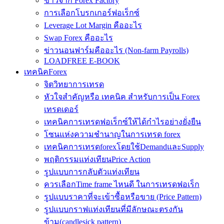
ข่าวจาก Forex Factory
การเลือกโบรกเกอร์ฟอเร็กซ์
Leverage Lot Margin คืออะไร
Swap Forex คืออะไร
ข่าวนอนฟาร์มคืออะไร (Non-farm Payrolls)
LOADFREE E-BOOK
เทคนิคForex
จิตวิทยาการเทรด
หัวใจสำคัญหรือ เทคนิค สำหรับการเป็น Forex
เทรดเดอร์
เทคนิคการเทรดฟอเร็กซ์ให้ได้กำไรอย่างยั่งยืน
โซนแห่งความชำนาญในการเทรด forex
เทคนิคการเทรดforexโดยใช้DemandและSupply
พฤติกรรมแท่งเทียนPrice Action
รูปแบบการกลับตัวแท่งเทียน
ควรเลือกTime frame ไหนดี ในการเทรดฟอเร็ก
รูปแบบราคาที่จะเข้าซื้อหรือขาย (Price Pattern)
รูปแบบกราฟแท่งเทียนที่มีลักษณะตรงกัน
ข้าม(candlesick pattern)