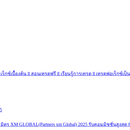
ร็กซ์เบื้องต้น ll สอนเทรดฟรี ll เรียนรู้การเทรด ll เทรดฟอเร็กซ์เป็น
5
มิตร XM GLOBAL(Partners xm Global) 2025 รับคอมมิชชั่นสูงสุด 8