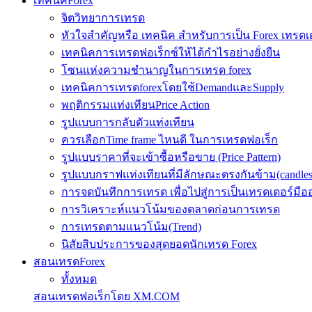
เทคนิคForex
จิตวิทยาการเทรด
หัวใจสำคัญหรือ เทคนิค สำหรับการเป็น Forex เทรดเ
เทคนิคการเทรดฟอเร็กซ์ให้ได้กำไรอย่างยั่งยืน
โซนแห่งความชำนาญในการเทรด forex
เทคนิคการเทรดforexโดยใช้DemandและSupply
พฤติกรรมแท่งเทียนPrice Action
รูปแบบการกลับตัวแท่งเทียน
ควรเลือกTime frame ไหนดี ในการเทรดฟอเร็ก
รูปแบบราคาที่จะเข้าซื้อหรือขาย (Price Pattern)
รูปแบบกราฟแท่งเทียนที่มีลักษณะตรงกันข้าม(candlesic
การจดบันทึกการเทรด เพื่อไปสู่การเป็นเทรดเดอร์มือ
การวิเคราะห์แนวโน้มของตลาดก่อนการเทรด
การเทรดตามแนวโน้ม(Trend)
นิสัยสิบประการของสุดยอดนักเทรด Forex
สอนเทรดForex
ทั้งหมด
สอนเทรดฟอเร็กโดย XM.COM