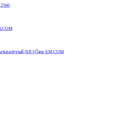
 2560
XM.COM
น้มของเทรนด์ (EP.3)โดย XM.COM