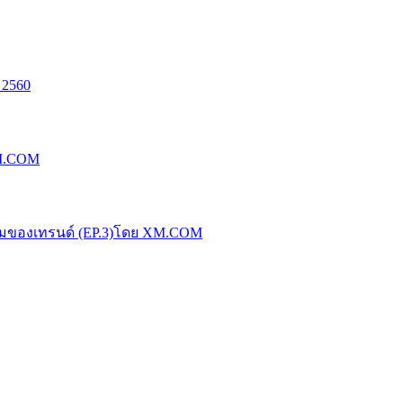
 2560
XM.COM
น้มของเทรนด์ (EP.3)โดย XM.COM