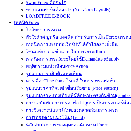
Swap Forex คืออะไร
ข่าวนอนฟาร์มคืออะไร (Non-farm Payrolls)
LOADFREE E-BOOK
เทคนิคForex
จิตวิทยาการเทรด
หัวใจสำคัญหรือ เทคนิค สำหรับการเป็น Forex เทรดเ
เทคนิคการเทรดฟอเร็กซ์ให้ได้กำไรอย่างยั่งยืน
โซนแห่งความชำนาญในการเทรด forex
เทคนิคการเทรดforexโดยใช้DemandและSupply
พฤติกรรมแท่งเทียนPrice Action
รูปแบบการกลับตัวแท่งเทียน
ควรเลือกTime frame ไหนดี ในการเทรดฟอเร็ก
รูปแบบราคาที่จะเข้าซื้อหรือขาย (Price Pattern)
รูปแบบกราฟแท่งเทียนที่มีลักษณะตรงกันข้าม(candlesic
การจดบันทึกการเทรด เพื่อไปสู่การเป็นเทรดเดอร์มือ
การวิเคราะห์แนวโน้มของตลาดก่อนการเทรด
การเทรดตามแนวโน้ม(Trend)
นิสัยสิบประการของสุดยอดนักเทรด Forex