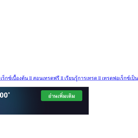
ร็กซ์เบื้องต้น ll สอนเทรดฟรี ll เรียนรู้การเทรด ll เทรดฟอเร็กซ์เป็น