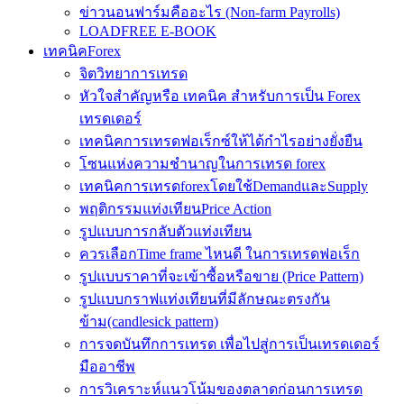
ข่าวนอนฟาร์มคืออะไร (Non-farm Payrolls)
LOADFREE E-BOOK
เทคนิคForex
จิตวิทยาการเทรด
หัวใจสำคัญหรือ เทคนิค สำหรับการเป็น Forex
เทรดเดอร์
เทคนิคการเทรดฟอเร็กซ์ให้ได้กำไรอย่างยั่งยืน
โซนแห่งความชำนาญในการเทรด forex
เทคนิคการเทรดforexโดยใช้DemandและSupply
พฤติกรรมแท่งเทียนPrice Action
รูปแบบการกลับตัวแท่งเทียน
ควรเลือกTime frame ไหนดี ในการเทรดฟอเร็ก
รูปแบบราคาที่จะเข้าซื้อหรือขาย (Price Pattern)
รูปแบบกราฟแท่งเทียนที่มีลักษณะตรงกัน
ข้าม(candlesick pattern)
การจดบันทึกการเทรด เพื่อไปสู่การเป็นเทรดเดอร์
มืออาชีพ
การวิเคราะห์แนวโน้มของตลาดก่อนการเทรด