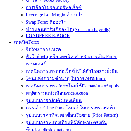
ข่าวจาก Forex Factory
การเลือกโบรกเกอร์ฟอเร็กซ์
Leverage Lot Margin คืออะไร
Swap Forex คืออะไร
ข่าวนอนฟาร์มคืออะไร (Non-farm Payrolls)
LOADFREE E-BOOK
เทคนิคForex
จิตวิทยาการเทรด
หัวใจสำคัญหรือ เทคนิค สำหรับการเป็น Forex
เทรดเดอร์
เทคนิคการเทรดฟอเร็กซ์ให้ได้กำไรอย่างยั่งยืน
โซนแห่งความชำนาญในการเทรด forex
เทคนิคการเทรดforexโดยใช้DemandและSupply
พฤติกรรมแท่งเทียนPrice Action
รูปแบบการกลับตัวแท่งเทียน
ควรเลือกTime frame ไหนดี ในการเทรดฟอเร็ก
รูปแบบราคาที่จะเข้าซื้อหรือขาย (Price Pattern)
รูปแบบกราฟแท่งเทียนที่มีลักษณะตรงกัน
ข้าม(candlesick pattern)