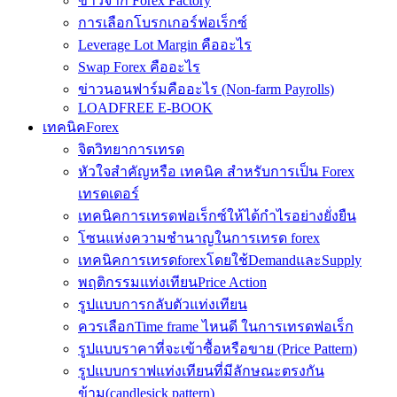
ข่าวจาก Forex Factory
การเลือกโบรกเกอร์ฟอเร็กซ์
Leverage Lot Margin คืออะไร
Swap Forex คืออะไร
ข่าวนอนฟาร์มคืออะไร (Non-farm Payrolls)
LOADFREE E-BOOK
เทคนิคForex
จิตวิทยาการเทรด
หัวใจสำคัญหรือ เทคนิค สำหรับการเป็น Forex
เทรดเดอร์
เทคนิคการเทรดฟอเร็กซ์ให้ได้กำไรอย่างยั่งยืน
โซนแห่งความชำนาญในการเทรด forex
เทคนิคการเทรดforexโดยใช้DemandและSupply
พฤติกรรมแท่งเทียนPrice Action
รูปแบบการกลับตัวแท่งเทียน
ควรเลือกTime frame ไหนดี ในการเทรดฟอเร็ก
รูปแบบราคาที่จะเข้าซื้อหรือขาย (Price Pattern)
รูปแบบกราฟแท่งเทียนที่มีลักษณะตรงกัน
ข้าม(candlesick pattern)