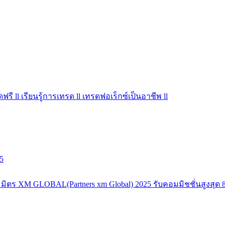
ฟรี ll เรียนรู้การเทรด ll เทรดฟอเร็กซ์เป็นอาชีพ ll
5
มิตร XM GLOBAL(Partners xm Global) 2025 รับคอมมิชชั่นสูงสุด 8