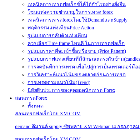
เทคนิคการเทรดฟอเร็กซ์ให้ได้กำไรอย่างยั่งยืน
โซนแห่งความชำนาญในการเทรด forex
เทคนิคการเทรดforexโดยใช้DemandและSupply
พฤติกรรมแท่งเทียนPrice Action
รูปแบบการกลับตัวแท่งเทียน
ควรเลือกTime frame ไหนดี ในการเทรดฟอเร็ก
รูปแบบราคาที่จะเข้าซื้อหรือขาย (Price Pattern)
รูปแบบกราฟแท่งเทียนที่มีลักษณะตรงกันข้าม(candlesic
การจดบันทึกการเทรด เพื่อไปสู่การเป็นเทรดเดอร์มือ
การวิเคราะห์แนวโน้มของตลาดก่อนการเทรด
การเทรดตามแนวโน้ม(Trend)
นิสัยสิบประการของสุดยอดนักเทรด Forex
สอนเทรดForex
ทั้งหมด
สอนเทรดฟอเร็กโดย XM.COM
demand ดีมานด์ supply ซัพพลาย XM Webinar 14 กรกฎาคม
สอนเทรดฟอเร็กโดย XM.COM