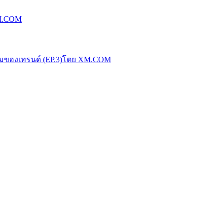
XM.COM
น้มของเทรนด์ (EP.3)โดย XM.COM