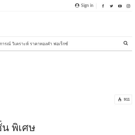
Sign in
การณ์ วิเคราะห์ ราคาทองคำ ฟอเร็กซ์
911
่น พิเศษ