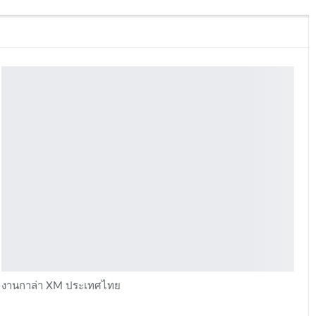
งานกาล่า XM ประเทศไทย