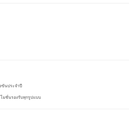
ขันประจำปี
โมชั่นรองรับทุกรูปแบบ