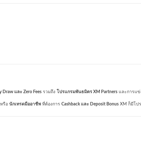
ky Draw และ Zero Fees
รวมถึง
โปรแกรมพันธมิตร XM Partners
และการแข่ง
หรือ
นักเทรดมืออาชีพ
ที่ต้องการ
Cashback และ Deposit Bonus
XM ก็มีโปร