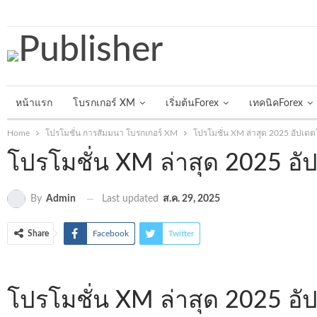
วันพฤหัสบดี, สิงหาคม 6, 2026
หน้าแรก
โบรกเกอร์ XM
เริ่มต้นForex
เทคนิคForex
Home
โปรโมชั่น การสัมมนา โบรกเกอร์ XM
โปรโมชั่น XM ล่าสุด 2025 อัปเดต
โปรโมชั่น XM ล่าสุด 2025 อั
Last updated
ส.ค. 29, 2025
By
Admin
Share
Facebook
Twitter
โปรโมชั่น XM ล่าสุด 2025 อั