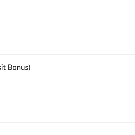
it Bonus)