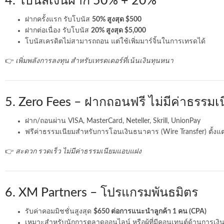
4. โบนัสเงินฝาก 50% + 20%
ฝากครั้งแรก รับโบนัส
50% สูงสุด $500
ฝากต่อเนื่อง รับโบนัส
20% สูงสุด $5,000
โบนัสเครดิตไม่สามารถถอน แต่ใช้เพิ่มมาร์จิ้นในการเทรดได้
👉
เพิ่มพลังการลงทุน สำหรับเทรดเดอร์ที่เน้นเงินทุนหนา
5. Zero Fees – ฝากถอนฟรี ไม่มีค่าธรรมเ
ฝาก/ถอนผ่าน VISA, MasterCard, Neteller, Skrill, UnionPay
ฟรีค่าธรรมเนียมสำหรับการโอนเงินธนาคาร (Wire Transfer) ตั้งแต
👉
สะดวก รวดเร็ว ไม่มีค่าธรรมเนียมแอบแฝง
6. XM Partners – โปรแกรมพันธมิตร
รับค่าคอมมิชชั่นสูงสุด
$650 ต่อการแนะนำลูกค้า 1 คน (CPA)
เหมาะสำหรับนักการตลาดออนไลน์ หรือผู้ที่มีคอนเทนต์ด้านการเงิ