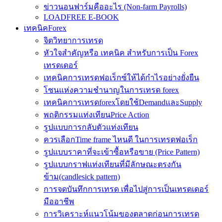
ข่าวนอนฟาร์มคืออะไร (Non-farm Payrolls)
LOADFREE E-BOOK
เทคนิคForex
จิตวิทยาการเทรด
หัวใจสำคัญหรือ เทคนิค สำหรับการเป็น Forex
เทรดเดอร์
เทคนิคการเทรดฟอเร็กซ์ให้ได้กำไรอย่างยั่งยืน
โซนแห่งความชำนาญในการเทรด forex
เทคนิคการเทรดforexโดยใช้DemandและSupply
พฤติกรรมแท่งเทียนPrice Action
รูปแบบการกลับตัวแท่งเทียน
ควรเลือกTime frame ไหนดี ในการเทรดฟอเร็ก
รูปแบบราคาที่จะเข้าซื้อหรือขาย (Price Pattern)
รูปแบบกราฟแท่งเทียนที่มีลักษณะตรงกัน
ข้าม(candlesick pattern)
การจดบันทึกการเทรด เพื่อไปสู่การเป็นเทรดเดอร์
มืออาชีพ
การวิเคราะห์แนวโน้มของตลาดก่อนการเทรด