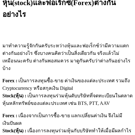
หุ้น(stock)และฟอเร็กซ์(Forex)ต่างกัน
อย่างไร
มาทำความรู้จักกันครับระหว่างหุ้นและฟอเร็กซ์ว่ามีความแตก
ต่างกันอย่างไร ซึ่งบางคนคิดว่าเป็นสิ่งเดียวกัน จริงแล้วไม่
เหมือนนะครับ ต่างกันพอสมควร มาดูกันครับว่าต่างกันอย่างไร
บ้าง
Forex :
เป็นการลงทุนซื้อ-ขาย ค่าเงินของแต่ละประเทศ รวมถึง
Cryptocurrency หรือสกุลเงิน Digital
Stock(หุ้น) :
เป็นการลงทุนร่วมหุ้นดับบริ
ษัทที่จดทะเบียนในตลาด
หุ้นห
ลักทรัพย์ของแต่ละประเทศ เช่น BTS, PTT, AAV
Forex :
เนื่องจากเป็นการซื้อ-ขาย แลกเปลี่ยนค่าเงิน จึงไม่มี
เงินปันผล
Stock(หุ้น) :
เนื่องการลงทุนร่วมหุ้นกับบ
ริษัททำให้เมื่อมีผลกำไร