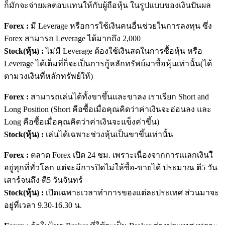
ก็ม
ักจะจ่ายผลตอบแทนให้กับผู้ถ
ือหุ้น ในรูปแบบของเงินปันผล
Forex :
มี Leverage หรือการใช้เงินคนอื่นช่วยใน
การลงทุน ซึ่ง
Forex สามารถ Leverage ได้มากถึง 2,000
Stock(หุ้น) :
ไม่มี Leverage ต้องใช้เงินสดในการซื้อหุ้น
หรือ
Leverage ได้เต็มที่ก็จะเป็นการกู้หล
ักทรัพย์มาซื้อหุ้นเท่านั้น
(ได้
ตามวงเงินที่หลักทรัพย์
ให้)
Forex :
สามารถเล่นได้ทั้งขาขึ้นและ
ขาลง เราเรียก Short and
Long Position (Short คือซื้อเมื่อคุณคิดว่าค่าเง
ินจะอ่อนลง และ
Long คือซื้อเมื่อคุณคิดว่าค่าเง
ินจะแข็งค่าขึ้น)
Stock(หุ้น) :
เล่นได้เฉพาะช่วงหุ้นเป็นขา
ขึ้นเท่านั้น
Forex :
ตลาด Forex เปิด 24 ชม. เพราะเนื่องจากการเแลกเงินใ
อยู่ทุกที่ทั่วโลก แต่จะมีการปิดไม่ให้ซื้อ-ขา
ยได้ ประมาณ ตี5 วัน
เสาร์จนถึง ตี5 วันจันทร์
Stock(หุ้น) :
เปิดเฉพาะเวลาทำการของแต่ละ
ประเทศ ส่วนมาจะ
อยู่ที่เวลา 9.30-16.30 น.