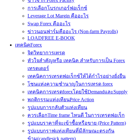
ข่าวจาก Forex Factory
การเลือกโบรกเกอร์ฟอเร็กซ์
Leverage Lot Margin คืออะไร
Swap Forex คืออะไร
ข่าวนอนฟาร์มคืออะไร (Non-farm Payrolls)
LOADFREE E-BOOK
เทคนิคForex
จิตวิทยาการเทรด
หัวใจสำคัญหรือ เทคนิค สำหรับการเป็น Forex
เทรดเดอร์
เทคนิคการเทรดฟอเร็กซ์ให้ได้กำไรอย่างยั่งยืน
โซนแห่งความชำนาญในการเทรด forex
เทคนิคการเทรดforexโดยใช้DemandและSupply
พฤติกรรมแท่งเทียนPrice Action
รูปแบบการกลับตัวแท่งเทียน
ควรเลือกTime frame ไหนดี ในการเทรดฟอเร็ก
รูปแบบราคาที่จะเข้าซื้อหรือขาย (Price Pattern)
รูปแบบกราฟแท่งเทียนที่มีลักษณะตรงกัน
ข้าม(candlesick pattern)