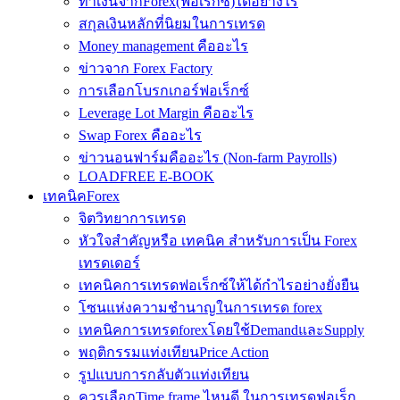
ทำเงินจากForex(ฟอเร็กซ์)ได้อย่างไร
สกุลเงินหลักที่นิยมในการเทรด
Money management คืออะไร
ข่าวจาก Forex Factory
การเลือกโบรกเกอร์ฟอเร็กซ์
Leverage Lot Margin คืออะไร
Swap Forex คืออะไร
ข่าวนอนฟาร์มคืออะไร (Non-farm Payrolls)
LOADFREE E-BOOK
เทคนิคForex
จิตวิทยาการเทรด
หัวใจสำคัญหรือ เทคนิค สำหรับการเป็น Forex
เทรดเดอร์
เทคนิคการเทรดฟอเร็กซ์ให้ได้กำไรอย่างยั่งยืน
โซนแห่งความชำนาญในการเทรด forex
เทคนิคการเทรดforexโดยใช้DemandและSupply
พฤติกรรมแท่งเทียนPrice Action
รูปแบบการกลับตัวแท่งเทียน
ควรเลือกTime frame ไหนดี ในการเทรดฟอเร็ก