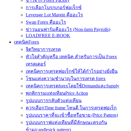
ข่าวจาก Forex Factory
การเลือกโบรกเกอร์ฟอเร็กซ์
Leverage Lot Margin คืออะไร
Swap Forex คืออะไร
ข่าวนอนฟาร์มคืออะไร (Non-farm Payrolls)
LOADFREE E-BOOK
เทคนิคForex
จิตวิทยาการเทรด
หัวใจสำคัญหรือ เทคนิค สำหรับการเป็น Forex
เทรดเดอร์
เทคนิคการเทรดฟอเร็กซ์ให้ได้กำไรอย่างยั่งยืน
โซนแห่งความชำนาญในการเทรด forex
เทคนิคการเทรดforexโดยใช้DemandและSupply
พฤติกรรมแท่งเทียนPrice Action
รูปแบบการกลับตัวแท่งเทียน
ควรเลือกTime frame ไหนดี ในการเทรดฟอเร็ก
รูปแบบราคาที่จะเข้าซื้อหรือขาย (Price Pattern)
รูปแบบกราฟแท่งเทียนที่มีลักษณะตรงกัน
ข้าม(candlesick pattern)