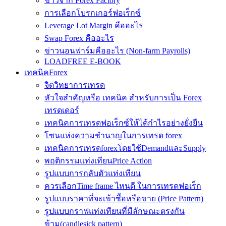
ข่าวจาก Forex Factory
การเลือกโบรกเกอร์ฟอเร็กซ์
Leverage Lot Margin คืออะไร
Swap Forex คืออะไร
ข่าวนอนฟาร์มคืออะไร (Non-farm Payrolls)
LOADFREE E-BOOK
เทคนิคForex
จิตวิทยาการเทรด
หัวใจสำคัญหรือ เทคนิค สำหรับการเป็น Forex
เทรดเดอร์
เทคนิคการเทรดฟอเร็กซ์ให้ได้กำไรอย่างยั่งยืน
โซนแห่งความชำนาญในการเทรด forex
เทคนิคการเทรดforexโดยใช้DemandและSupply
พฤติกรรมแท่งเทียนPrice Action
รูปแบบการกลับตัวแท่งเทียน
ควรเลือกTime frame ไหนดี ในการเทรดฟอเร็ก
รูปแบบราคาที่จะเข้าซื้อหรือขาย (Price Pattern)
รูปแบบกราฟแท่งเทียนที่มีลักษณะตรงกัน
ข้าม(candlesick pattern)