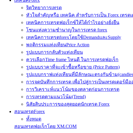
เทคนิคForex
จิตวิทยาการเทรด
หัวใจสำคัญหรือ เทคนิค สำหรับการเป็น Forex เทรดเ
เทคนิคการเทรดฟอเร็กซ์ให้ได้กำไรอย่างยั่งยืน
โซนแห่งความชำนาญในการเทรด forex
เทคนิคการเทรดforexโดยใช้DemandและSupply
พฤติกรรมแท่งเทียนPrice Action
รูปแบบการกลับตัวแท่งเทียน
ควรเลือกTime frame ไหนดี ในการเทรดฟอเร็ก
รูปแบบราคาที่จะเข้าซื้อหรือขาย (Price Pattern)
รูปแบบกราฟแท่งเทียนที่มีลักษณะตรงกันข้าม(candlesic
การจดบันทึกการเทรด เพื่อไปสู่การเป็นเทรดเดอร์มือ
การวิเคราะห์แนวโน้มของตลาดก่อนการเทรด
การเทรดตามแนวโน้ม(Trend)
นิสัยสิบประการของสุดยอดนักเทรด Forex
สอนเทรดForex
ทั้งหมด
สอนเทรดฟอเร็กโดย XM.COM