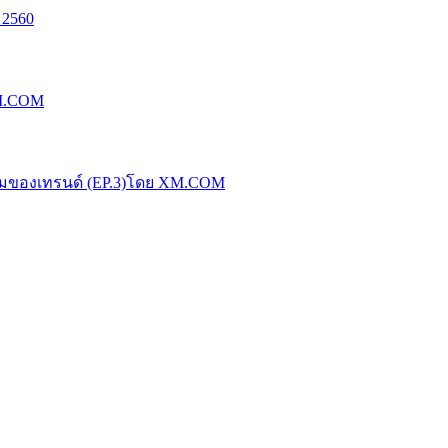
 2560
XM.COM
น้มของเทรนด์ (EP.3)โดย XM.COM