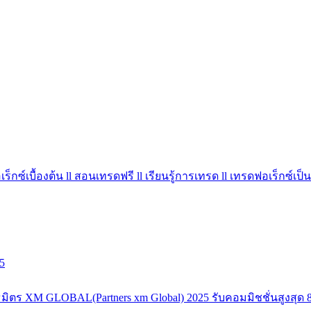
ร็กซ์เบื้องต้น ll สอนเทรดฟรี ll เรียนรู้การเทรด ll เทรดฟอเร็กซ์เป็น
5
มิตร XM GLOBAL(Partners xm Global) 2025 รับคอมมิชชั่นสูงสุด 8