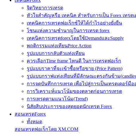
เทคนิคForex
จิตวิทยาการเทรด
หัวใจสำคัญหรือ เทคนิค สำหรับการเป็น Forex เทรดเ
เทคนิคการเทรดฟอเร็กซ์ให้ได้กำไรอย่างยั่งยืน
โซนแห่งความชำนาญในการเทรด forex
เทคนิคการเทรดforexโดยใช้DemandและSupply
พฤติกรรมแท่งเทียนPrice Action
รูปแบบการกลับตัวแท่งเทียน
ควรเลือกTime frame ไหนดี ในการเทรดฟอเร็ก
รูปแบบราคาที่จะเข้าซื้อหรือขาย (Price Pattern)
รูปแบบกราฟแท่งเทียนที่มีลักษณะตรงกันข้าม(candlesic
การจดบันทึกการเทรด เพื่อไปสู่การเป็นเทรดเดอร์มือ
การวิเคราะห์แนวโน้มของตลาดก่อนการเทรด
การเทรดตามแนวโน้ม(Trend)
นิสัยสิบประการของสุดยอดนักเทรด Forex
สอนเทรดForex
ทั้งหมด
สอนเทรดฟอเร็กโดย XM.COM