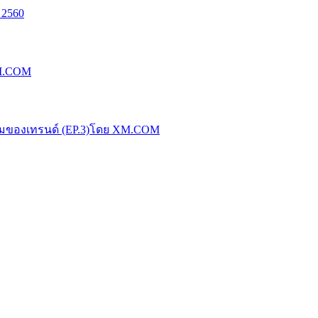
 2560
XM.COM
น้มของเทรนด์ (EP.3)โดย XM.COM