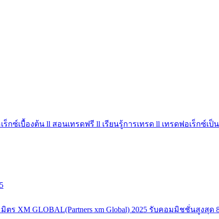
ร็กซ์เบื้องต้น ll สอนเทรดฟรี ll เรียนรู้การเทรด ll เทรดฟอเร็กซ์เป็น
5
มิตร XM GLOBAL(Partners xm Global) 2025 รับคอมมิชชั่นสูงสุด 8