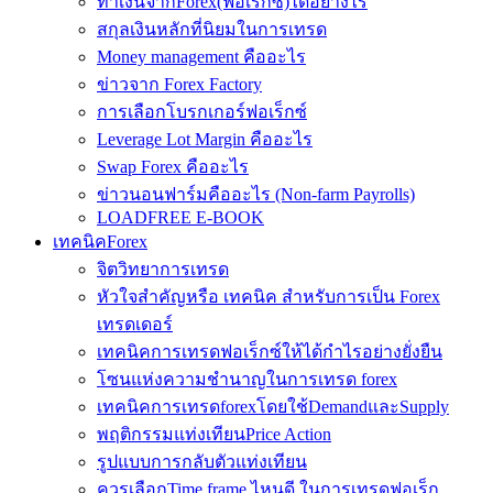
ทำเงินจากForex(ฟอเร็กซ์)ได้อย่างไร
สกุลเงินหลักที่นิยมในการเทรด
Money management คืออะไร
ข่าวจาก Forex Factory
การเลือกโบรกเกอร์ฟอเร็กซ์
Leverage Lot Margin คืออะไร
Swap Forex คืออะไร
ข่าวนอนฟาร์มคืออะไร (Non-farm Payrolls)
LOADFREE E-BOOK
เทคนิคForex
จิตวิทยาการเทรด
หัวใจสำคัญหรือ เทคนิค สำหรับการเป็น Forex
เทรดเดอร์
เทคนิคการเทรดฟอเร็กซ์ให้ได้กำไรอย่างยั่งยืน
โซนแห่งความชำนาญในการเทรด forex
เทคนิคการเทรดforexโดยใช้DemandและSupply
พฤติกรรมแท่งเทียนPrice Action
รูปแบบการกลับตัวแท่งเทียน
ควรเลือกTime frame ไหนดี ในการเทรดฟอเร็ก