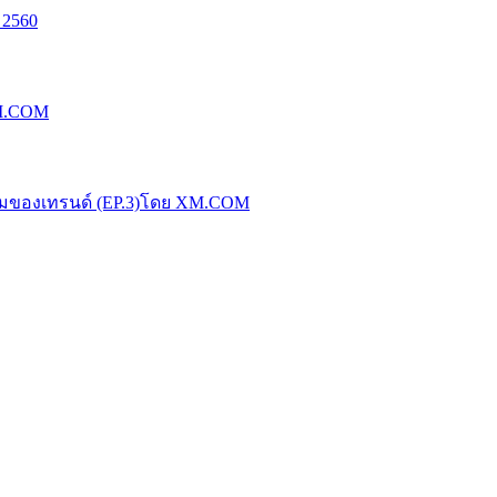
 2560
XM.COM
น้มของเทรนด์ (EP.3)โดย XM.COM