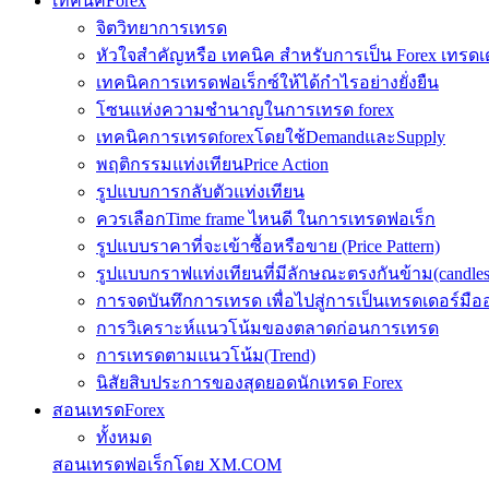
เทคนิคForex
จิตวิทยาการเทรด
หัวใจสำคัญหรือ เทคนิค สำหรับการเป็น Forex เทรดเ
เทคนิคการเทรดฟอเร็กซ์ให้ได้กำไรอย่างยั่งยืน
โซนแห่งความชำนาญในการเทรด forex
เทคนิคการเทรดforexโดยใช้DemandและSupply
พฤติกรรมแท่งเทียนPrice Action
รูปแบบการกลับตัวแท่งเทียน
ควรเลือกTime frame ไหนดี ในการเทรดฟอเร็ก
รูปแบบราคาที่จะเข้าซื้อหรือขาย (Price Pattern)
รูปแบบกราฟแท่งเทียนที่มีลักษณะตรงกันข้าม(candlesic
การจดบันทึกการเทรด เพื่อไปสู่การเป็นเทรดเดอร์มือ
การวิเคราะห์แนวโน้มของตลาดก่อนการเทรด
การเทรดตามแนวโน้ม(Trend)
นิสัยสิบประการของสุดยอดนักเทรด Forex
สอนเทรดForex
ทั้งหมด
สอนเทรดฟอเร็กโดย XM.COM