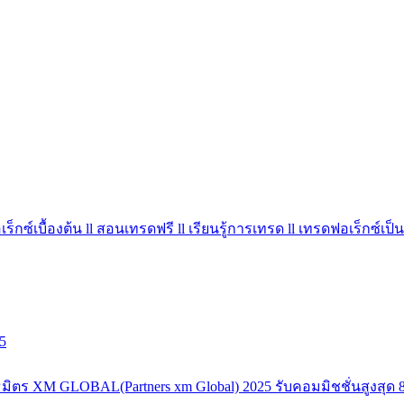
ร็กซ์เบื้องต้น ll สอนเทรดฟรี ll เรียนรู้การเทรด ll เทรดฟอเร็กซ์เป็น
5
มิตร XM GLOBAL(Partners xm Global) 2025 รับคอมมิชชั่นสูงสุด 8