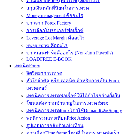
ทำเงินจากForex(ฟอเร็กซ์)ได้อย่างไร
สกุลเงินหลักที่นิยมในการเทรด
Money management คืออะไร
ข่าวจาก Forex Factory
การเลือกโบรกเกอร์ฟอเร็กซ์
Leverage Lot Margin คืออะไร
Swap Forex คืออะไร
ข่าวนอนฟาร์มคืออะไร (Non-farm Payrolls)
LOADFREE E-BOOK
เทคนิคForex
จิตวิทยาการเทรด
หัวใจสำคัญหรือ เทคนิค สำหรับการเป็น Forex
เทรดเดอร์
เทคนิคการเทรดฟอเร็กซ์ให้ได้กำไรอย่างยั่งยืน
โซนแห่งความชำนาญในการเทรด forex
เทคนิคการเทรดforexโดยใช้DemandและSupply
พฤติกรรมแท่งเทียนPrice Action
รูปแบบการกลับตัวแท่งเทียน
ควรเลือกTime frame ไหนดี ในการเทรดฟอเร็ก