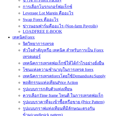
ข่าวจาก Forex Factory
การเลือกโบรกเกอร์ฟอเร็กซ์
Leverage Lot Margin คืออะไร
Swap Forex คืออะไร
ข่าวนอนฟาร์มคืออะไร (Non-farm Payrolls)
LOADFREE E-BOOK
เทคนิคForex
จิตวิทยาการเทรด
หัวใจสำคัญหรือ เทคนิค สำหรับการเป็น Forex
เทรดเดอร์
เทคนิคการเทรดฟอเร็กซ์ให้ได้กำไรอย่างยั่งยืน
โซนแห่งความชำนาญในการเทรด forex
เทคนิคการเทรดforexโดยใช้DemandและSupply
พฤติกรรมแท่งเทียนPrice Action
รูปแบบการกลับตัวแท่งเทียน
ควรเลือกTime frame ไหนดี ในการเทรดฟอเร็ก
รูปแบบราคาที่จะเข้าซื้อหรือขาย (Price Pattern)
รูปแบบกราฟแท่งเทียนที่มีลักษณะตรงกัน
ข้าม(candlesick pattern)