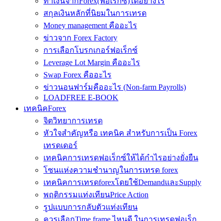
ทำเงินจากForex(ฟอเร็กซ์)ได้อย่างไร
สกุลเงินหลักที่นิยมในการเทรด
Money management คืออะไร
ข่าวจาก Forex Factory
การเลือกโบรกเกอร์ฟอเร็กซ์
Leverage Lot Margin คืออะไร
Swap Forex คืออะไร
ข่าวนอนฟาร์มคืออะไร (Non-farm Payrolls)
LOADFREE E-BOOK
เทคนิคForex
จิตวิทยาการเทรด
หัวใจสำคัญหรือ เทคนิค สำหรับการเป็น Forex
เทรดเดอร์
เทคนิคการเทรดฟอเร็กซ์ให้ได้กำไรอย่างยั่งยืน
โซนแห่งความชำนาญในการเทรด forex
เทคนิคการเทรดforexโดยใช้DemandและSupply
พฤติกรรมแท่งเทียนPrice Action
รูปแบบการกลับตัวแท่งเทียน
ควรเลือกTime frame ไหนดี ในการเทรดฟอเร็ก