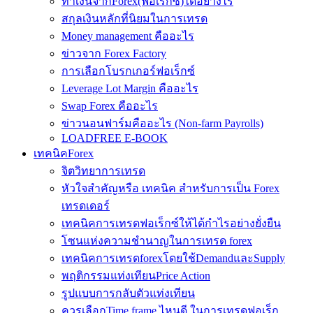
ทำเงินจากForex(ฟอเร็กซ์)ได้อย่างไร
สกุลเงินหลักที่นิยมในการเทรด
Money management คืออะไร
ข่าวจาก Forex Factory
การเลือกโบรกเกอร์ฟอเร็กซ์
Leverage Lot Margin คืออะไร
Swap Forex คืออะไร
ข่าวนอนฟาร์มคืออะไร (Non-farm Payrolls)
LOADFREE E-BOOK
เทคนิคForex
จิตวิทยาการเทรด
หัวใจสำคัญหรือ เทคนิค สำหรับการเป็น Forex
เทรดเดอร์
เทคนิคการเทรดฟอเร็กซ์ให้ได้กำไรอย่างยั่งยืน
โซนแห่งความชำนาญในการเทรด forex
เทคนิคการเทรดforexโดยใช้DemandและSupply
พฤติกรรมแท่งเทียนPrice Action
รูปแบบการกลับตัวแท่งเทียน
ควรเลือกTime frame ไหนดี ในการเทรดฟอเร็ก