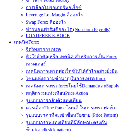
ข่าวจาก Forex Factory
การเลือกโบรกเกอร์ฟอเร็กซ์
Leverage Lot Margin คืออะไร
Swap Forex คืออะไร
ข่าวนอนฟาร์มคืออะไร (Non-farm Payrolls)
LOADFREE E-BOOK
เทคนิคForex
จิตวิทยาการเทรด
หัวใจสำคัญหรือ เทคนิค สำหรับการเป็น Forex
เทรดเดอร์
เทคนิคการเทรดฟอเร็กซ์ให้ได้กำไรอย่างยั่งยืน
โซนแห่งความชำนาญในการเทรด forex
เทคนิคการเทรดforexโดยใช้DemandและSupply
พฤติกรรมแท่งเทียนPrice Action
รูปแบบการกลับตัวแท่งเทียน
ควรเลือกTime frame ไหนดี ในการเทรดฟอเร็ก
รูปแบบราคาที่จะเข้าซื้อหรือขาย (Price Pattern)
รูปแบบกราฟแท่งเทียนที่มีลักษณะตรงกัน
ข้าม(candlesick pattern)