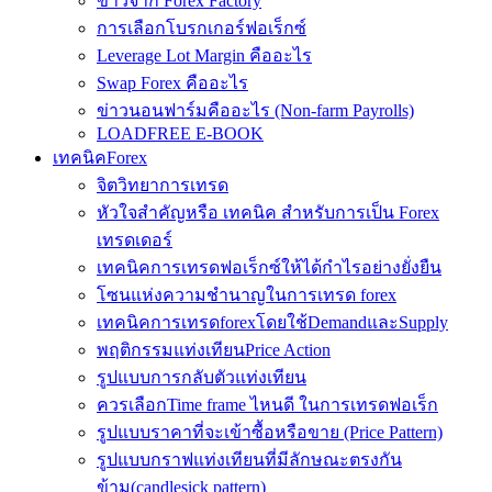
ข่าวจาก Forex Factory
การเลือกโบรกเกอร์ฟอเร็กซ์
Leverage Lot Margin คืออะไร
Swap Forex คืออะไร
ข่าวนอนฟาร์มคืออะไร (Non-farm Payrolls)
LOADFREE E-BOOK
เทคนิคForex
จิตวิทยาการเทรด
หัวใจสำคัญหรือ เทคนิค สำหรับการเป็น Forex
เทรดเดอร์
เทคนิคการเทรดฟอเร็กซ์ให้ได้กำไรอย่างยั่งยืน
โซนแห่งความชำนาญในการเทรด forex
เทคนิคการเทรดforexโดยใช้DemandและSupply
พฤติกรรมแท่งเทียนPrice Action
รูปแบบการกลับตัวแท่งเทียน
ควรเลือกTime frame ไหนดี ในการเทรดฟอเร็ก
รูปแบบราคาที่จะเข้าซื้อหรือขาย (Price Pattern)
รูปแบบกราฟแท่งเทียนที่มีลักษณะตรงกัน
ข้าม(candlesick pattern)