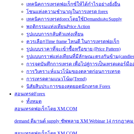
เทคนิคการเทรดฟอเร็กซ์ให้ได้กำไรอย่างยั่งยืน
โซนแห่งความชำนาญในการเทรด forex
เทคนิคการเทรดforexโดยใช้DemandและSupply
พฤติกรรมแท่งเทียนPrice Action
รูปแบบการกลับตัวแท่งเทียน
ควรเลือกTime frame ไหนดี ในการเทรดฟอเร็ก
รูปแบบราคาที่จะเข้าซื้อหรือขาย (Price Pattern)
รูปแบบกราฟแท่งเทียนที่มีลักษณะตรงกันข้าม(candlesic
การจดบันทึกการเทรด เพื่อไปสู่การเป็นเทรดเดอร์มือ
การวิเคราะห์แนวโน้มของตลาดก่อนการเทรด
การเทรดตามแนวโน้ม(Trend)
นิสัยสิบประการของสุดยอดนักเทรด Forex
สอนเทรดForex
ทั้งหมด
สอนเทรดฟอเร็กโดย XM.COM
demand ดีมานด์ supply ซัพพลาย XM Webinar 14 กรกฎาคม
สอนเทรดฟอเร็กโดย XM.COM