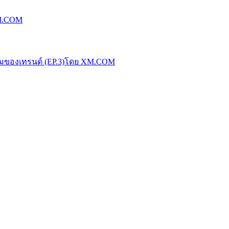
XM.COM
น้มของเทรนด์ (EP.3)โดย XM.COM