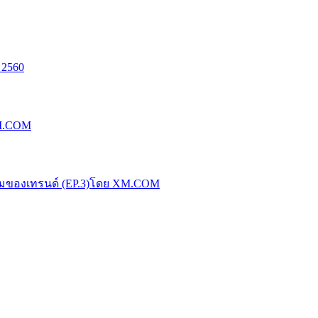
 2560
XM.COM
น้มของเทรนด์ (EP.3)โดย XM.COM