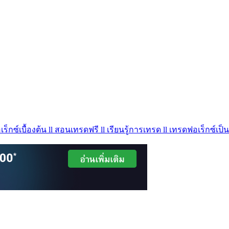
ร็กซ์เบื้องต้น ll สอนเทรดฟรี ll เรียนรู้การเทรด ll เทรดฟอเร็กซ์เป็น