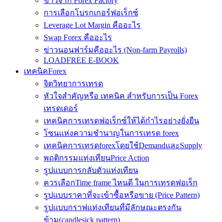
ข่าวจาก Forex Factory
การเลือกโบรกเกอร์ฟอเร็กซ์
Leverage Lot Margin คืออะไร
Swap Forex คืออะไร
ข่าวนอนฟาร์มคืออะไร (Non-farm Payrolls)
LOADFREE E-BOOK
เทคนิคForex
จิตวิทยาการเทรด
หัวใจสำคัญหรือ เทคนิค สำหรับการเป็น Forex
เทรดเดอร์
เทคนิคการเทรดฟอเร็กซ์ให้ได้กำไรอย่างยั่งยืน
โซนแห่งความชำนาญในการเทรด forex
เทคนิคการเทรดforexโดยใช้DemandและSupply
พฤติกรรมแท่งเทียนPrice Action
รูปแบบการกลับตัวแท่งเทียน
ควรเลือกTime frame ไหนดี ในการเทรดฟอเร็ก
รูปแบบราคาที่จะเข้าซื้อหรือขาย (Price Pattern)
รูปแบบกราฟแท่งเทียนที่มีลักษณะตรงกัน
ข้าม(candlesick pattern)