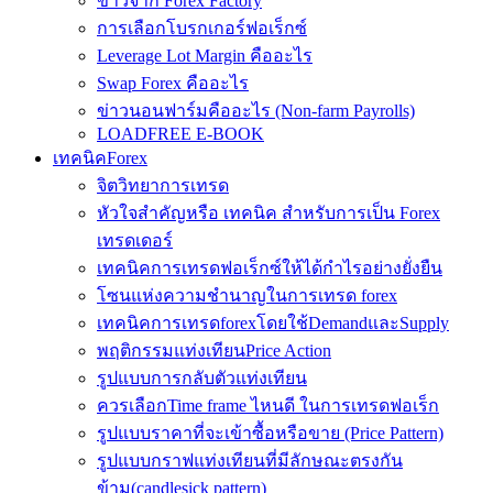
ข่าวจาก Forex Factory
การเลือกโบรกเกอร์ฟอเร็กซ์
Leverage Lot Margin คืออะไร
Swap Forex คืออะไร
ข่าวนอนฟาร์มคืออะไร (Non-farm Payrolls)
LOADFREE E-BOOK
เทคนิคForex
จิตวิทยาการเทรด
หัวใจสำคัญหรือ เทคนิค สำหรับการเป็น Forex
เทรดเดอร์
เทคนิคการเทรดฟอเร็กซ์ให้ได้กำไรอย่างยั่งยืน
โซนแห่งความชำนาญในการเทรด forex
เทคนิคการเทรดforexโดยใช้DemandและSupply
พฤติกรรมแท่งเทียนPrice Action
รูปแบบการกลับตัวแท่งเทียน
ควรเลือกTime frame ไหนดี ในการเทรดฟอเร็ก
รูปแบบราคาที่จะเข้าซื้อหรือขาย (Price Pattern)
รูปแบบกราฟแท่งเทียนที่มีลักษณะตรงกัน
ข้าม(candlesick pattern)