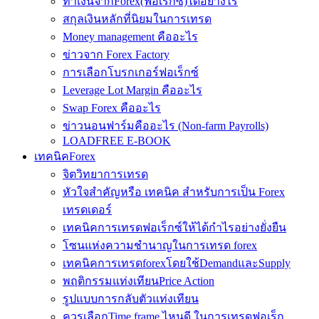
ทำเงินจากForex(ฟอเร็กซ์)ได้อย่างไร
สกุลเงินหลักที่นิยมในการเทรด
Money management คืออะไร
ข่าวจาก Forex Factory
การเลือกโบรกเกอร์ฟอเร็กซ์
Leverage Lot Margin คืออะไร
Swap Forex คืออะไร
ข่าวนอนฟาร์มคืออะไร (Non-farm Payrolls)
LOADFREE E-BOOK
เทคนิคForex
จิตวิทยาการเทรด
หัวใจสำคัญหรือ เทคนิค สำหรับการเป็น Forex
เทรดเดอร์
เทคนิคการเทรดฟอเร็กซ์ให้ได้กำไรอย่างยั่งยืน
โซนแห่งความชำนาญในการเทรด forex
เทคนิคการเทรดforexโดยใช้DemandและSupply
พฤติกรรมแท่งเทียนPrice Action
รูปแบบการกลับตัวแท่งเทียน
ควรเลือกTime frame ไหนดี ในการเทรดฟอเร็ก